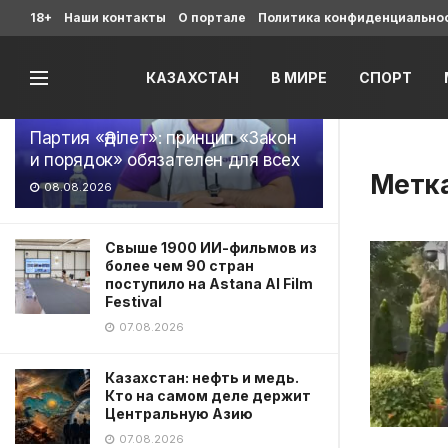
Последние
18+
Наши контакты
О портале
Политика конфиденциально
КАЗАХСТАН
В МИРЕ
СПОРТ
Партия «Әділет»: принцип «Закон
и порядок» обязателен для всех
Метк
08.08.2026
Свыше 1900 ИИ-фильмов из
более чем 90 стран
поступило на Astana AI Film
Festival
07.08.2026
Казахстан: нефть и медь.
Кто на самом деле держит
Центральную Азию
07.08.2026