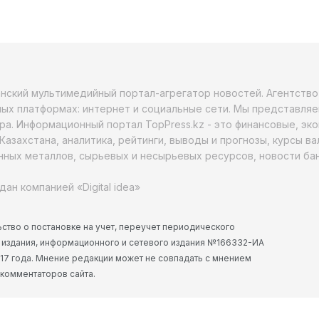
анский мультимедийный портал-агрегатор новостей. Агентств
ых платформах: интернет и социальные сети. Мы представляе
ра. Информационный портал TopPress.kz - это финансовые, эк
Казахстана, аналитика, рейтинги, выводы и прогнозы, курсы в
ных металлов, сырьевых и несырьевых ресурсов, новости бан
дан компанией «Digital idea»
ство о постановке на учет, переучет периодического
 издания, информационного и сетевого издания №166332-ИА
2017 года. Мнение редакции может не совпадать с мнением
 комментаторов сайта.