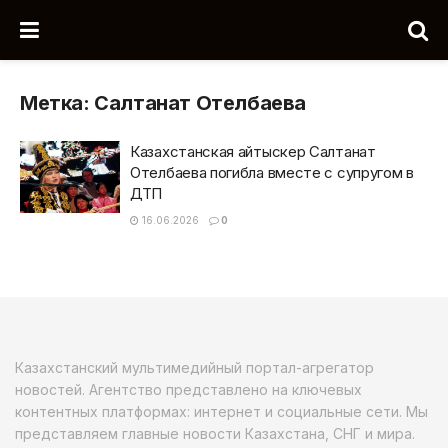
Метка:
Салтанат Отелбаева
Казахстанская айтыскер Салтанат
Отелбаева погибла вместе с супругом в
ДТП
16.06.2026
0
Казахстанский мультимедийный портал-агрегатор
новостей. Агентство представлено на ключевых
контентных платформах: интернет и социальные сети. Мы
представляем главные новости Казахстана, СНГ и мира.