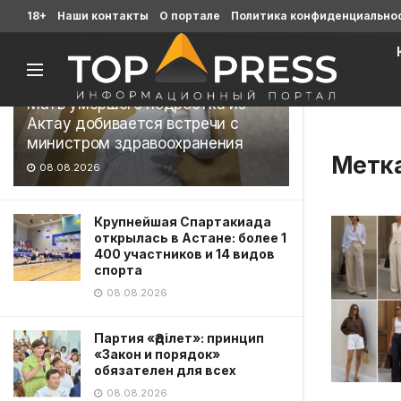
Последние
18+
Наши контакты
О портале
Политика конфиденциально
Мать умершего подростка из
Актау добивается встречи с
министром здравоохранения
Метк
08.08.2026
Крупнейшая Спартакиада
открылась в Астане: более 1
400 участников и 14 видов
спорта
08.08.2026
Партия «Әділет»: принцип
«Закон и порядок»
обязателен для всех
08.08.2026