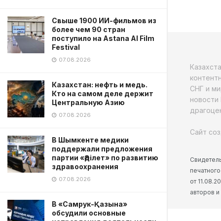
Свыше 1900 ИИ-фильмов из
более чем 90 стран
поступило на Astana AI Film
Festival
07.08.2026
Казахст
контентн
Казахстан: нефть и медь.
СНГ и ми
Кто на самом деле держит
новости 
Центральную Азию
драгоцен
07.08.2026
Сайт соз
В Шымкенте медики
поддержали предложения
партии «Әділет» по развитию
Свидетель
здравоохранения
печатного
07.08.2026
от 11.08.
авторов и
В «Самрук-Қазына»
обсудили основные