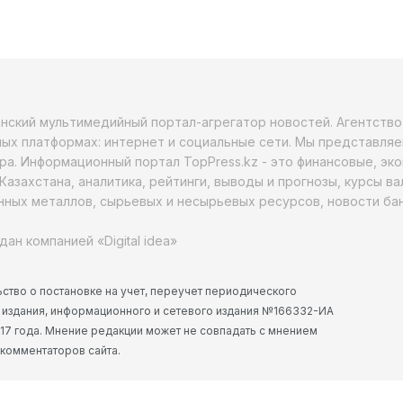
анский мультимедийный портал-агрегатор новостей. Агентств
ых платформах: интернет и социальные сети. Мы представляе
ра. Информационный портал TopPress.kz - это финансовые, эк
Казахстана, аналитика, рейтинги, выводы и прогнозы, курсы в
ных металлов, сырьевых и несырьевых ресурсов, новости бан
дан компанией «Digital idea»
ство о постановке на учет, переучет периодического
 издания, информационного и сетевого издания №166332-ИА
2017 года. Мнение редакции может не совпадать с мнением
 комментаторов сайта.