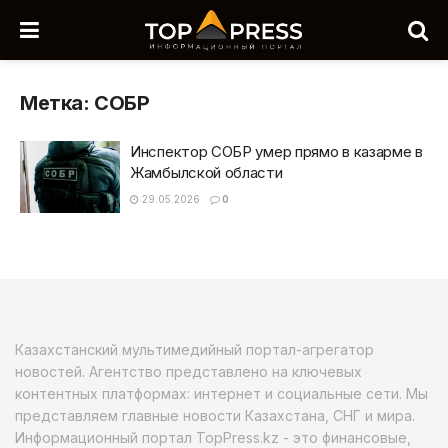
Метка:
СОБР
Инспектор СОБР умер прямо в казарме в
Жамбылской области
29.05.2026
0
Казахстанский мультимедийный портал-агрегатор
новостей. Агентство представлено на ключевых
контентных платформах: интернет и социальные сети. Мы
представляем главные новости Казахстана, СНГ и мира.
Информационный портал TopPress.kz - это финансовые,