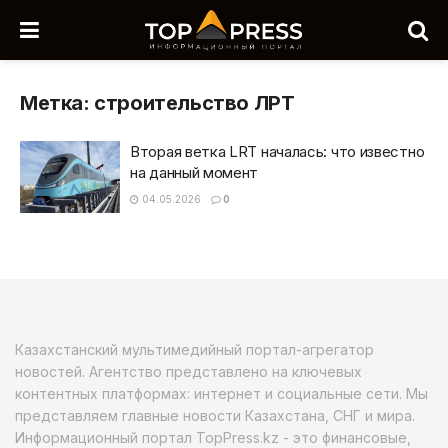
Метка:
строительство ЛРТ
Вторая ветка LRT началась: что известно
на данный момент
04.05.2026
0
Казахстанский мультимедийный портал-агрегатор
новостей. Агентство представлено на ключевых
контентных платформах: интернет и социальные сети. Мы
представляем главные новости Казахстана, СНГ и мира.
Информационный портал TopPress.kz - это финансовые,