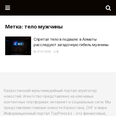
Метка:
тело мужчины
Спрятал тело в подвале: в Алматы
расследуют загадочную гибель мужчины
01.07.2026
0
Казахстанский мультимедийный портал-агрегатор
новостей. Агентство представлено на ключевых
контентных платформах: интернет и социальные сети. Мы
представляем главные новости Казахстана, СНГ и мира.
Информационный портал TopPress.kz - это финансовые,