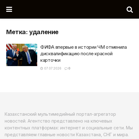
Метка:
удаление
ФИФА впервые в истории ЧМ отменила
дисквалификацию после красной
карточки
07.07.2026
0
Казахстанский мультимедийный портал-агрегатор
новостей. Агентство представлено на ключевых
контентных платформах: интернет и социальные сети. Мы
представляем главные новости Казахстана, СНГ и мира.