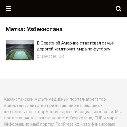
Метка:
Узбекистана
В Северной Америке стартовал самый
дорогой чемпионат мира по футболу
12.06.2026
0
Казахстанский мультимедийный портал-агрегатор
новостей. Агентство представлено на ключевых
контентных платформах: интернет и социальные сети. Мы
представляем главные новости Казахстана, СНГ и мира.
Информационный портал TopPress.kz - это финансовые,