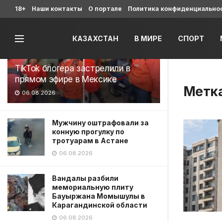
Последние
18+
Наши контакты
О портале
Политика конфиденциально
КАЗАХСТАН
В МИРЕ
СПОРТ
TikTok блогера застрелили в
прямом эфире в Мексике
Метк
06.08.2026
Мужчину оштрафовали за
конную прогулку по
тротуарам в Астане
06.08.2026
Вандалы разбили
мемориальную плиту
Бауыржана Момышулы в
Карагандинской области
06.08.2026