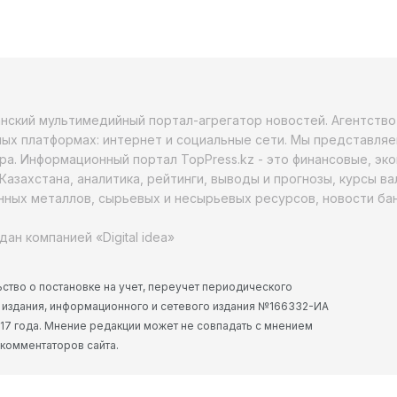
анский мультимедийный портал-агрегатор новостей. Агентств
ых платформах: интернет и социальные сети. Мы представляе
ра. Информационный портал TopPress.kz - это финансовые, эк
Казахстана, аналитика, рейтинги, выводы и прогнозы, курсы в
ных металлов, сырьевых и несырьевых ресурсов, новости бан
дан компанией «Digital idea»
ство о постановке на учет, переучет периодического
 издания, информационного и сетевого издания №166332-ИА
2017 года. Мнение редакции может не совпадать с мнением
 комментаторов сайта.