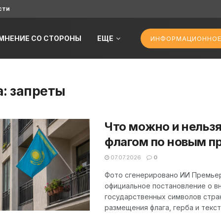
сти
МНЕНИЕ СО СТОРОНЫ
ЕЩЕ
ИНФОРМАЦИОННОЕ
а:
запреты
Что можно и нельз
флагом по новым п
07.07.2026
0
Фото сгенерировано ИИ Премьер
официальное постановление о в
государственных символов стра
размещения флага, герба и текста 