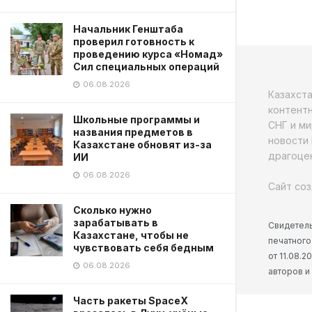
Начальник Генштаба
проверил готовность к
проведению курса «Номад»
Сил специальных операций
06.08.2026
Казахст
контентн
Школьные программы и
СНГ и ми
названия предметов в
новости 
Казахстане обновят из-за
драгоцен
ИИ
06.08.2026
Сайт соз
Сколько нужно
зарабатывать в
Свидетель
Казахстане, чтобы не
печатного
чувствовать себя бедным
от 11.08.
06.08.2026
авторов и
Часть ракеты SpaceX