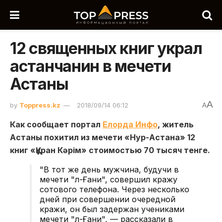
12 священных книг украл
астанчанин в мечети
Астаны
A
by
Toppress.kz
2018/09/14 06:12
A
Как сообщает портал
Елорда Инфо
, житель
Астаны похитил из мечети «Нур-Астана» 12
книг «Құран Кәрім» стоимостью 70 тысяч тенге.
"В тот же день мужчина, будучи в
мечети "Әл-Ғани", совершил кражу
сотового телефона. Через несколько
дней при совершении очередной
кражи, он был задержан учениками
мечети "Әл-Ғани", — рассказали в