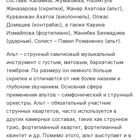
составе: Каламкас Жумабаева, Назикгуль
Жаназарова (скрипки), Жанар Ахатова (альт),
Курванжан Ахатов (виолончель), Олжас
Домашев (контрабас), а также Карина
Измайлова (фортепиано), Жанибек Бекмадиев
(ударные). Солист – Павел Романенко (альт).
Альт – струнный смычковый музыкальный
инструмент с густым, матовым, бархатистым
тембром. По размеру он немного больше
скрипки и отличается от неё более низким и
глубоким звучанием. Основная сфера
применения альтов – симфонический и струнный
оркестры. Альт – обязательный участник
струнных квартетов, часто используется в
других камерных составах, таких как струнное
трио, фортепианный квартет, фортепианный
квинтет и др. Помимо этого, альт выступает и в