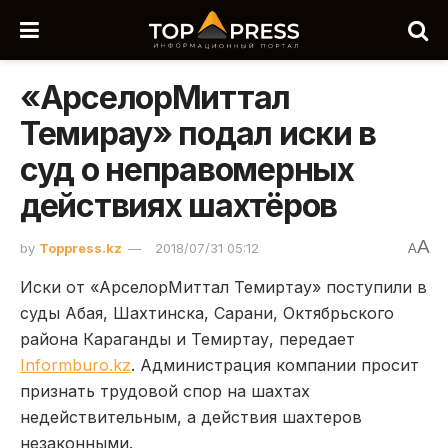
«АрселорМиттал
Темирау» подал иски в
суд о неправомерных
действиях шахтёров
A
by
Toppress.kz
2018/07/31 05:12
A
Иски от «АрселорМиттал Темиртау» поступили в
суды Абая, Шахтинска, Сарани, Октябрьского
района Караганды и Темиртау, передает
Informburo.kz
. Администрация компании просит
признать трудовой спор на шахтах
недействительным, а действия шахтеров
незаконными.