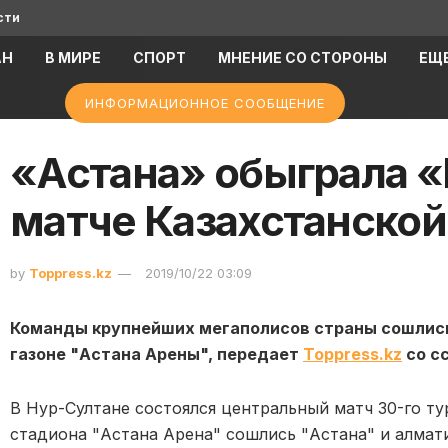
сти
АН
В МИРЕ
СПОРТ
МНЕНИЕ СО СТОРОНЫ
ЕЩ
ИНФОРМАЦИОННОЕ СООБЩЕНИЕ
«Астана» обыграла «
матче Казахстанской
by
Toppress.kz
2019/10/22 03:09
Команды крупнейших мегаполисов страны сошлись
газоне "Астана Арены", передает
Toppress.kz
со с
В Нур-Султане состоялся центральный матч 30-го ту
стадиона "Астана Арена" сошлись "Астана" и алмат