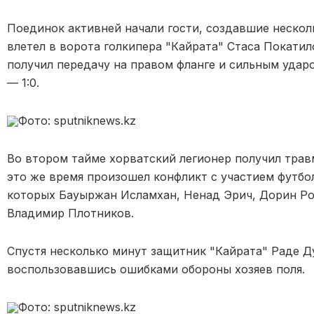
Поединок активней начали гости, создавшие нескол
влетел в ворота голкипера "Кайрата" Стаса Покати
получил передачу на правом фланге и сильным удар
— 1:0.
Фото: sputniknews.kz
Во втором тайме хорватский легионер получил трав
это же время произошел конфликт с участием футбол
которых Бауыржан Исламхан, Ненад Эрич, Дорин Рот
Владимир Плотников.
Спустя несколько минут защитник "Кайрата" Раде Ду
воспользовавшись ошибками обороны хозяев поля.
Фото: sputniknews.kz