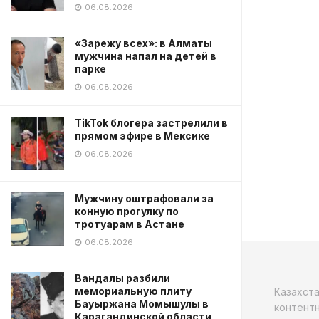
06.08.2026
«Зарежу всех»: в Алматы
мужчина напал на детей в
парке
06.08.2026
TikTok блогера застрелили в
прямом эфире в Мексике
06.08.2026
Мужчину оштрафовали за
конную прогулку по
тротуарам в Астане
06.08.2026
Вандалы разбили
мемориальную плиту
Казахст
Бауыржана Момышулы в
контентн
Карагандинской области