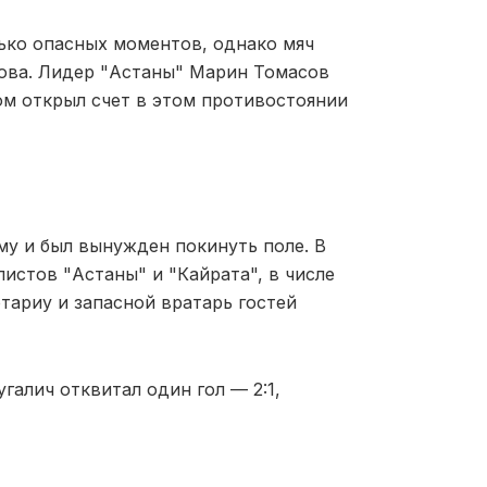
ько опасных моментов, однако мяч
лова. Лидер "Астаны" Марин Томасов
ом открыл счет в этом противостоянии
му и был вынужден покинуть поле. В
истов "Астаны" и "Кайрата", в числе
ариу и запасной вратарь гостей
галич отквитал один гол — 2:1,