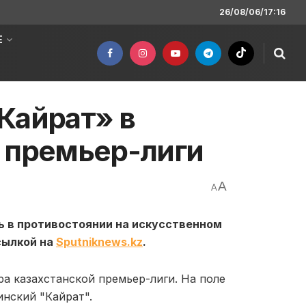
26/08/06/17:16
Е
Кайрат» в
 премьер-лиги
A
A
 в противостоянии на искусственном
сылкой на
Sputniknews.kz
.
ра казахстанской премьер-лиги. На поле
инский "Кайрат".