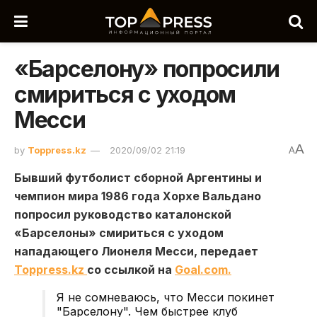
«Барселону» попросили
смириться с уходом
Месси
A
by
Toppress.kz
2020/09/02 21:19
A
Бывший футболист сборной Аргентины и
чемпион мира 1986 года Хорхе Вальдано
попросил руководство каталонской
«Барселоны» смириться с уходом
нападающего Лионеля Месси, передает
Toppress.kz
со ссылкой н
а
Goal.com.
Я не сомневаюсь, что Месси покинет
"Барселону". Чем быстрее клуб