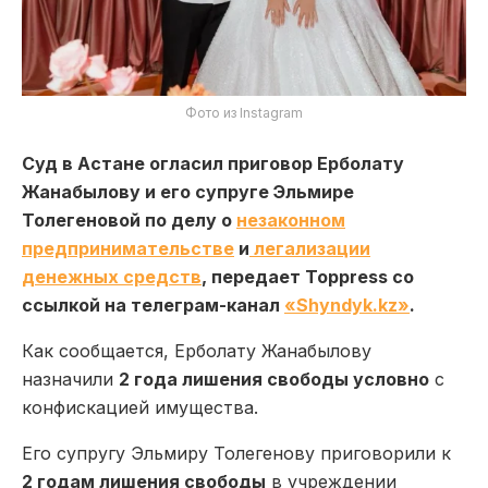
Фото из Instagram
Суд в Астане огласил приговор Ерболату
Жанабылову и его супруге Эльмире
Толегеновой по делу о
незаконном
предпринимательстве
и
легализации
денежных средств
, передает Toppress со
ссылкой на телеграм-канал
«Shyndyk.kz»
.
Как сообщается, Ерболату Жанабылову
назначили
2 года лишения свободы условно
с
конфискацией имущества.
Его супругу Эльмиру Толегенову приговорили к
2 годам лишения свободы
в учреждении