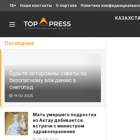
18+
Наши контакты
О портале
Политика конфиденциально
КАЗАХСТ
Последние
Будьте осторожны: советы по
безопасному вождению в
снегопад
19.02.2025
Мать умершего подростка
из Актау добивается
встречи с министром
здравоохранения
08.08.2026