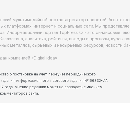
анский мультимедийный портал-агрегатор новостей. Агентств
ых платформах: интернет и социальные сети. Мы представляе
ра. Информационный портал TopPress.kz - это финансовые, эк
Казахстана, аналитика, рейтинги, выводы и прогнозы, курсы в
ных металлов, сырьевых и несырьевых ресурсов, новости бан
дан компанией «Digital idea»
ство о постановке на учет, переучет периодического
 издания, информационного и сетевого издания №166332-ИА
2017 года. Мнение редакции может не совпадать с мнением
 комментаторов сайта.