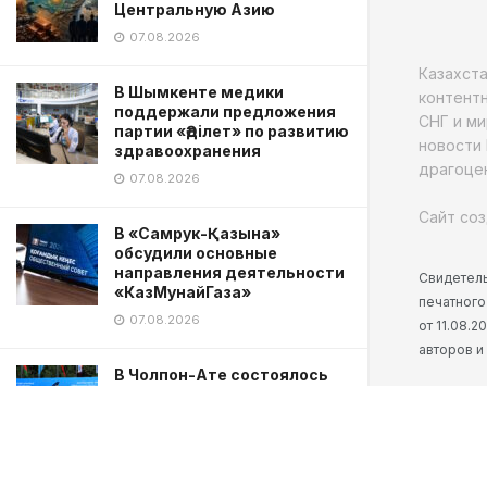
Центральную Азию
07.08.2026
Казахст
В Шымкенте медики
контентн
поддержали предложения
СНГ и ми
партии «Әділет» по развитию
новости 
здравоохранения
драгоцен
07.08.2026
Сайт соз
В «Самрук-Қазына»
обсудили основные
направления деятельности
Свидетель
«КазМунайГаза»
печатного
07.08.2026
от 11.08.
авторов и
В Чолпон-Ате состоялось
заседание Евразийского
межправительственного
совета
07.08.2026