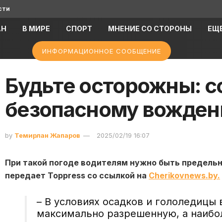
сти
АН
В МИРЕ
СПОРТ
МНЕНИЕ СО СТОРОНЫ
ЕЩ
ИНФОРМАЦИОННОЕ СООБЩЕНИЕ
Будьте осторожны: с
безопасному вожден
by
Темирлан Жапаров
2025/02/19 16:07
При такой погоде водителям нужно быть предель
передает Toppress со ссылкой на
Сherikovnews.by.
– В условиях осадков и гололедицы
максимально разрешенную, а наибо