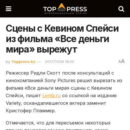
Cцены с Кевином Спейси
из фильма «Все деньги
мира» вырежут
A
by
Toppress.kz
2017/11/08 18:00
A
Режиссер Ридли Скотт после консультаций с
кинокомпанией Sony Pictures решил вырезать из
фильма «Все деньги мира» сцены с Кевином
Спейси, пишет
Lenta.ru
со ссылкой на издание
Variety, оскандалившегося актера заменит
Кристофер Пламмер.
Отмечается, что для пересъемок некоторых