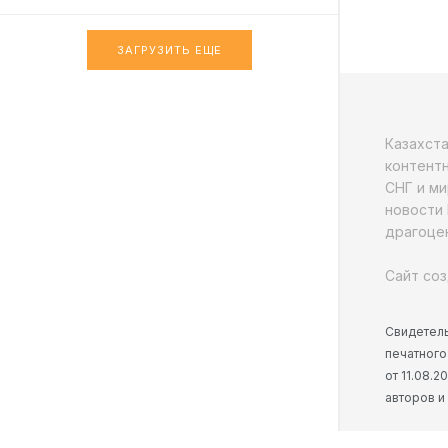
ЗАГРУЗИТЬ ЕЩЕ
Казахст
контентн
СНГ и ми
новости 
драгоцен
Сайт соз
Свидетель
печатного
от 11.08.
авторов и