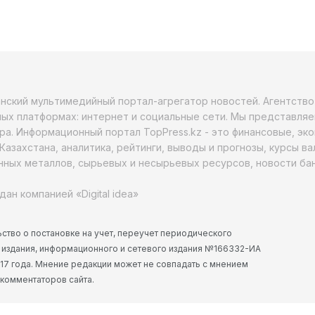
анский мультимедийный портал-агрегатор новостей. Агентств
ых платформах: интернет и социальные сети. Мы представляе
ра. Информационный портал TopPress.kz - это финансовые, эк
Казахстана, аналитика, рейтинги, выводы и прогнозы, курсы в
ных металлов, сырьевых и несырьевых ресурсов, новости бан
дан компанией «Digital idea»
ство о постановке на учет, переучет периодического
 издания, информационного и сетевого издания №166332-ИА
2017 года. Мнение редакции может не совпадать с мнением
 комментаторов сайта.