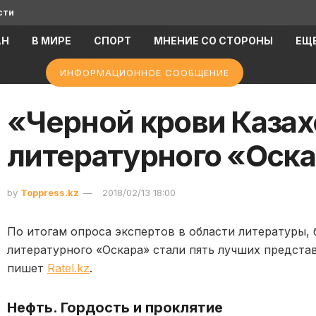
сти
АН
В МИРЕ
СПОРТ
МНЕНИЕ СО СТОРОНЫ
ЕЩ
ИНФОРМАЦИОННОЕ СООБЩЕНИЕ
«Черной крови Казах
литературного «Оск
by
Toppress.kz
2018/02/13 18:00
По итогам опроса экспертов в области литературы, 
литературного «Оскара» стали пять лучших предста
пишет
Ratel.kz
.
Нефть. Гордость и проклятие