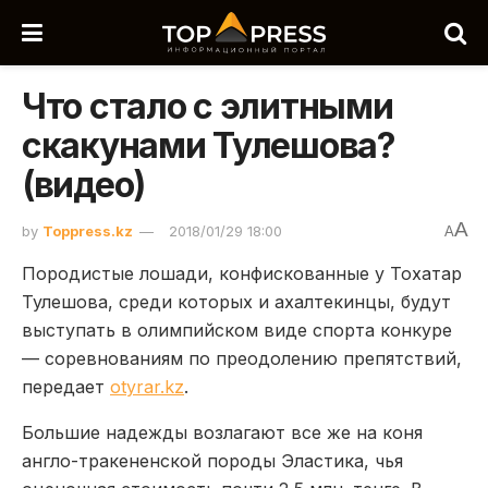
Что стало с элитными
скакунами Тулешова?
(видео)
A
by
Toppress.kz
2018/01/29 18:00
A
Породистые лошади, конфискованные у Тохатар
Тулешова, среди которых и ахалтекинцы, будут
выступать в олимпийском виде спорта конкуре
— соревнованиям по преодолению препятствий,
передает
otyrar.kz
.
Большие надежды возлагают все же на коня
англо-тракененской породы Эластика, чья