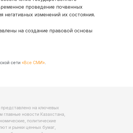
евременное проведение почвенных
я негативных изменений их состояния.
равлены на создание правовой основы
рской сети
«Все СМИ»
.
о представлено на ключевых
м главные новости Казахстана,
ономические, политические
алют и рынки ценных бумаг,