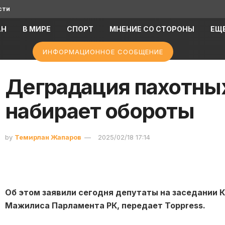
сти
АН
В МИРЕ
СПОРТ
МНЕНИЕ СО СТОРОНЫ
ЕЩ
ИНФОРМАЦИОННОЕ СООБЩЕНИЕ
Деградация пахотны
набирает обороты
by
Темирлан Жапаров
2025/02/18 17:14
Об этом заявили сегодня депутаты на заседании 
Мажилиса Парламента РК, передает Toppress.