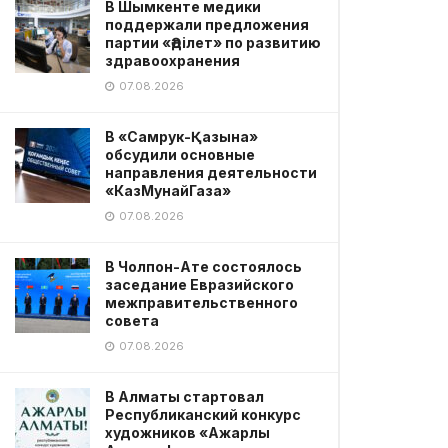
В Шымкенте медики
поддержали предложения
партии «Әділет» по развитию
здравоохранения
07.08.2026
В «Самрук-Қазына»
обсудили основные
направления деятельности
«КазМунайГаза»
07.08.2026
В Чолпон-Ате состоялось
заседание Евразийского
межправительственного
совета
07.08.2026
В Алматы стартовал
Республиканский конкурс
художников «Ажарлы