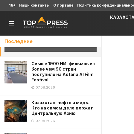
18+
Наши контакты
О портале
Политика конфиденциально
КАЗАХСТ
Деградация пахотных земель
набирает обороты
Последние
18.02.2025
Свыше 1900 ИИ-фильмов из
более чем 90 стран
поступило на Astana AI Film
Festival
07.08.2026
Казахстан: нефть и медь.
Кто на самом деле держит
Центральную Азию
07.08.2026