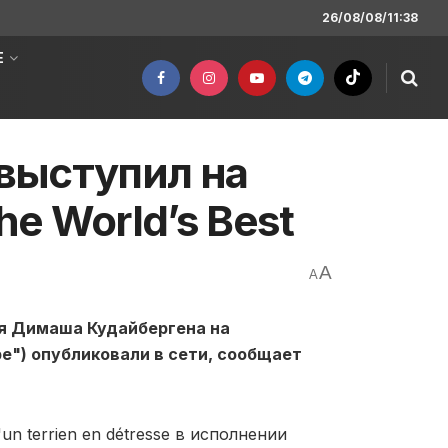
26/08/08/11:38
Е
выступил на
e World’s Best
A
A
ля Димаша Кудайбергена на
ре") опубликовали в сети, сообщает
n terrien en détresse в исполнении