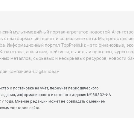
анский мультимедийный портал-агрегатор новостей. Агентств
ых платформах: интернет и социальные сети. Мы представляе
ра. Информационный портал TopPress.kz - это финансовые, эк
Казахстана, аналитика, рейтинги, выводы и прогнозы, курсы в
ных металлов, сырьевых и несырьевых ресурсов, новости бан
дан компанией «Digital idea»
ство о постановке на учет, переучет периодического
 издания, информационного и сетевого издания №166332-ИА
2017 года. Мнение редакции может не совпадать с мнением
 комментаторов сайта.