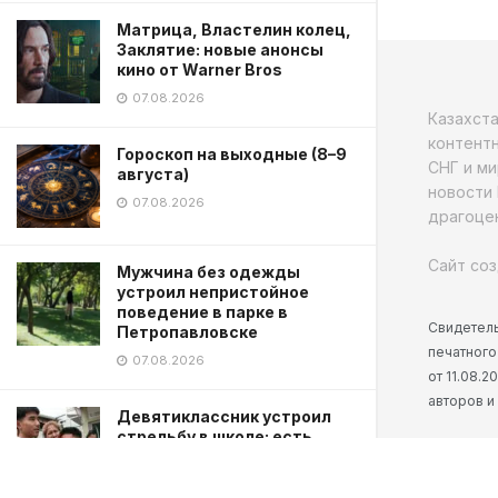
Матрица, Властелин колец,
Заклятие: новые анонсы
кино от Warner Bros
07.08.2026
Казахст
контентн
Гороскоп на выходные (8–9
СНГ и ми
августа)
новости 
07.08.2026
драгоцен
Сайт соз
Мужчина без одежды
устроил непристойное
поведение в парке в
Свидетель
Петропавловске
печатного
07.08.2026
от 11.08.
авторов и
Девятиклассник устроил
стрельбу в школе: есть
погибшие
07.08.2026