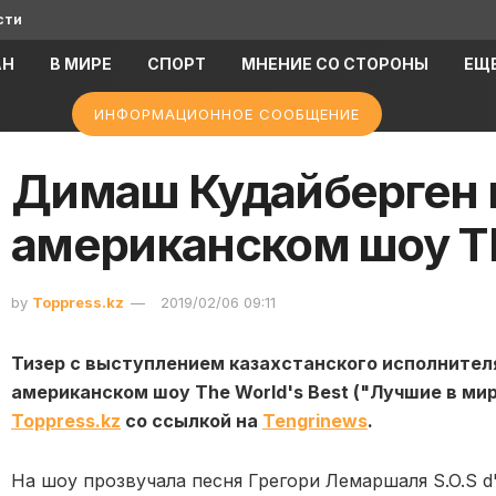
сти
АН
В МИРЕ
СПОРТ
МНЕНИЕ СО СТОРОНЫ
ЕЩ
ИНФОРМАЦИОННОЕ СООБЩЕНИЕ
Димаш Кудайберген 
американском шоу Th
by
Toppress.kz
2019/02/06 09:11
Тизер с выступлением казахстанского исполните
американском шоу The World's Best ("Лучшие в ми
Toppress.kz
со ссылкой на
Tengrinews
.
На шоу прозвучала песня Грегори Лемаршаля S.O.S d'u