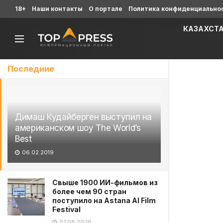
18+
Наши контакты
О портале
Политика конфиденциально
КАЗАХСТ
Последние
Димаш Кудайберген выступил на
американском шоу The World’s
Best
06.02.2019
Свыше 1900 ИИ-фильмов из
более чем 90 стран
поступило на Astana AI Film
Festival
07.08.2026