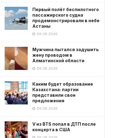
Первый полёт беспилотного
пассажирского судна
продемонстрировали в небе
Астаны
06.08.2026
Мужчина пытался задушить
жену проводом в
Алматинской области
06.08.2026
Каким будет образование
Казахстана: партии
представили свои
предложения
06.08.2026
V из BTS попал в ДТП после
концерта в США
06.08.2026