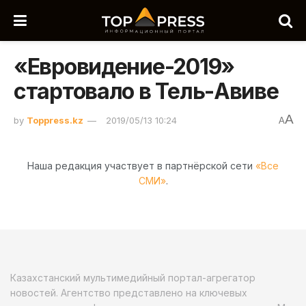
«Евровидение-2019»
стартовало в Тель-Авиве
A
by
Toppress.kz
2019/05/13 10:24
A
Наша редакция участвует в партнёрской сети
«Все
СМИ»
.
Казахстанский мультимедийный портал-агрегатор
новостей. Агентство представлено на ключевых