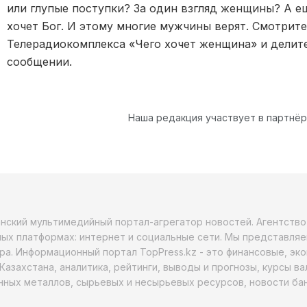
или глупые поступки? За один взгляд женщины? А ещ
хочет Бог. И этому многие мужчины верят. Смотрит
Телерадиокомплекса «Чего хочет женщина» и делит
сообщении.
Наша редакция участвует в партнё
анский мультимедийный портал-агрегатор новостей. Агентств
ых платформах: интернет и социальные сети. Мы представляе
ра. Информационный портал TopPress.kz - это финансовые, эк
Казахстана, аналитика, рейтинги, выводы и прогнозы, курсы в
ных металлов, сырьевых и несырьевых ресурсов, новости бан