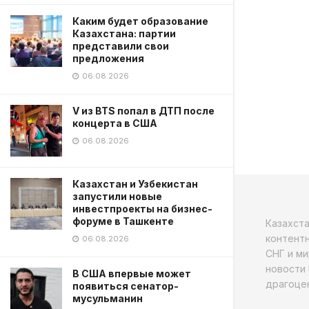
Каким будет образование
Казахстана: партии
представили свои
предложения
06.08.2026
V из BTS попал в ДТП после
концерта в США
06.08.2026
Казахстан и Узбекистан
запустили новые
инвестпроекты на бизнес-
форуме в Ташкенте
Казахст
контентн
06.08.2026
СНГ и ми
новости 
В США впервые может
драгоцен
появиться сенатор-
мусульманин