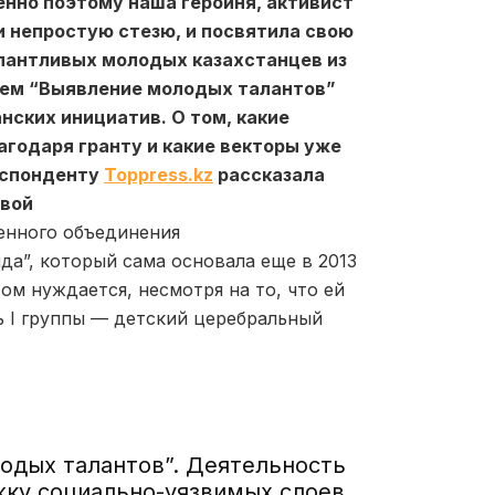
енно поэтому наша героиня, активист
 непростую стезю, и посвятила свою
лантливых молодых казахстанцев из
ием
“
Выявление молодых талантов”
нских инициатив. О том, какие
агодаря гранту и какие векторы уже
еспонденту
Toppress.kz
рассказала
овой
енного объединения
а”, который сама основала еще в 2013
ом нуждается, несмотря на то, что ей
 I группы
—
детский церебральный
одых талантов”. Деятельность
жку социально-уязвимых слоев