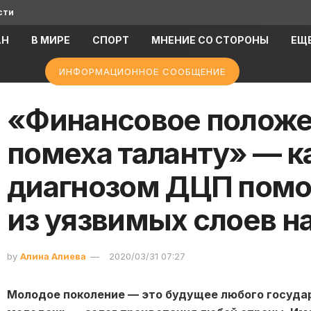
сти
АН
В МИРЕ
СПОРТ
МНЕНИЕ СО СТОРОНЫ
ЕЩ
ИНФОРМАЦИОННОЕ СООБЩЕНИЕ
«Финансовое положе
помеха таланту» — к
диагнозом ДЦП помо
из уязвимых слоев н
by
Алина Алиева
2020/03/31 07:27
Молодое поколение
—
это будущее любого государ