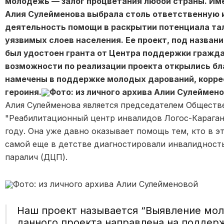
молодежь
—
залог процветания любой страны. Им
Алия Сулейменова выбрала столь ответственную и
деятельность помощи в раскрытии потенциала та
уязвимых слоев населения. Ее проект, под назван
был удостоен гранта от Центра поддержки гражда
возможности по реализации проекта открылись бл
намечены в поддержке молодых дарований, корр
героиня.
Фото: из личного архива Алии Сулеймен
Алия Сулейменова является председателем Обществ
"
Реабилитационный центр инвалидов Логос-Караганд
году. Она уже давно оказывает помощь тем, кто в эт
самой еще в детстве диагностировали инвалидность
паралич (ДЦП).
Фото: из личного архива Алии Сулейменовой
Наш проект называется
“
Выявление мол
данного проекта направлена на поддер