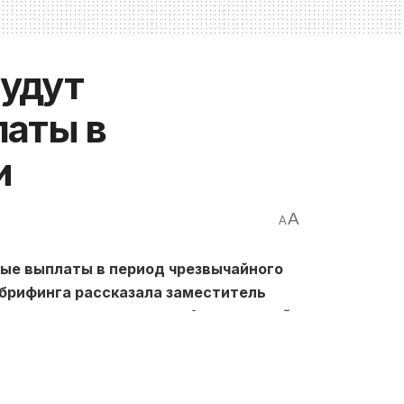
будут
латы в
и
A
A
ные выплаты в период чрезвычайного
-брифинга рассказала заместитель
 и социальных программ Алматинской
z
.
руда и соцзащиты РК были разработаны