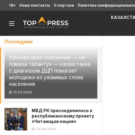
18+
Наши контакты
О портале
Политика конфиденциально
КАЗАХСТ
Последние
«Финансовое положение — не
помеха таланту» — казахстанка
с диагнозом ДЦП помогает
молодежи из уязвимых слоев
населения
31.03.2020
МВД РК присоединилось к
республиканскому проекту
«Читающая нация»
06.08.2026