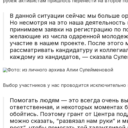
рубеж активистам пришлось перенести на второе по
В данной ситуации сейчас мы больше о
Но несмотря на это наша деятельность 
принимаем заявки на регистрацию по по
желающие из числа одаренной молодежи
участие в нашем проекте. После этого 
рассматривать кандидатуру и коллегиа
каждому из кандидатов, — сказала Сул
Фото: из личного архива Алии Сулейменовой
Выбор участников у нас проводится исключительно 
Помогать людям
—
это всегда очень вы
ответственная, и некоторых моментах 
обойтись. Поэтому грант от Центра по
можно сказать,
“
развязал нам руки” и 
рост”, чтобы помогать той талантливой