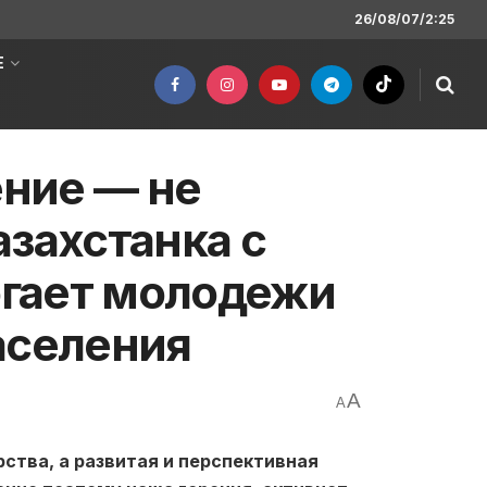
26/08/07/2:25
Е
ние — не
азахстанка с
гает молодежи
аселения
A
A
ства, а развитая и перспективная