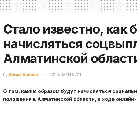
Стало известно, как 
начисляться соцвып
Алматинской област
by
Алина Алиева
2020/03/31 07:11
О том, каким образом будут начисляться социаль
положения в Алматинской области, в ходе онлайн
руководителя управления координации занятости
области Бахит Джаксыбаева, передает
Toppress.k
По поручению главы государства Министерством т