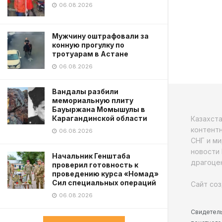
06.08.2026
Мужчину оштрафовали за
конную прогулку по
тротуарам в Астане
06.08.2026
Вандалы разбили
мемориальную плиту
Бауыржана Момышулы в
Карагандинской области
Казахст
контентн
06.08.2026
СНГ и ми
новости 
Начальник Генштаба
драгоцен
проверил готовность к
проведению курса «Номад»
Сил специальных операций
Сайт соз
06.08.2026
Свидетель