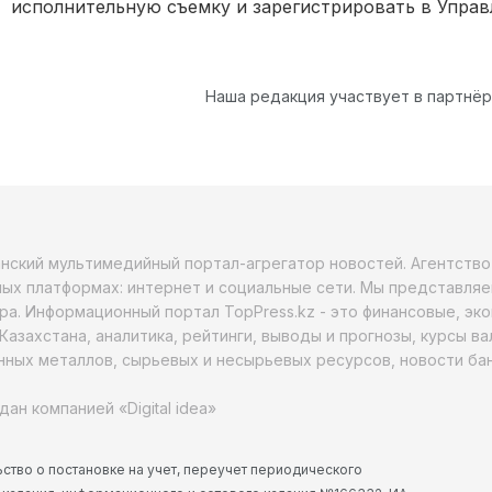
исполнительную съемку и зарегистрировать в Управ
Наша редакция участвует в партнё
анский мультимедийный портал-агрегатор новостей. Агентств
ых платформах: интернет и социальные сети. Мы представляе
ра. Информационный портал TopPress.kz - это финансовые, эк
Казахстана, аналитика, рейтинги, выводы и прогнозы, курсы в
ных металлов, сырьевых и несырьевых ресурсов, новости бан
дан компанией «Digital idea»
ство о постановке на учет, переучет периодического