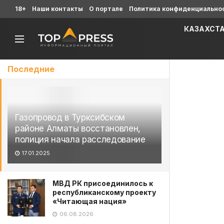
18+
Наши контакты
О портале
Политика конфиденциально
КАЗАХСТ
Последние
Газопровод в Турксибском
районе Алматы восстановлен,
полиция начала расследование
17.01.2025
МВД РК присоединилось к
республиканскому проекту
«Читающая нация»
06.08.2026