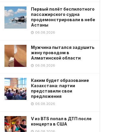
Первый полёт беспилотного
пассажирского судна
продемонстрировали в небе
Астаны
06.08.2026
Мужчина пытался задушить
жену проводом в
Алматинской области
06.08.2026
Каким будет образование
Казахстана: партии
представили свои
предложения
06.08.2026
V из BTS попал в ДТП после
концерта в США
06.08.2026