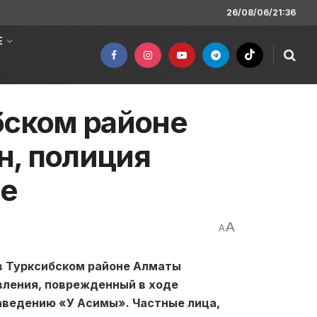
26/08/06/21:36
Е
бском районе
н, полиция
ие
A
A
 Турксибском районе Алматы
вления, поврежденный в ходе
аведению «У Асимы». Частные лица,