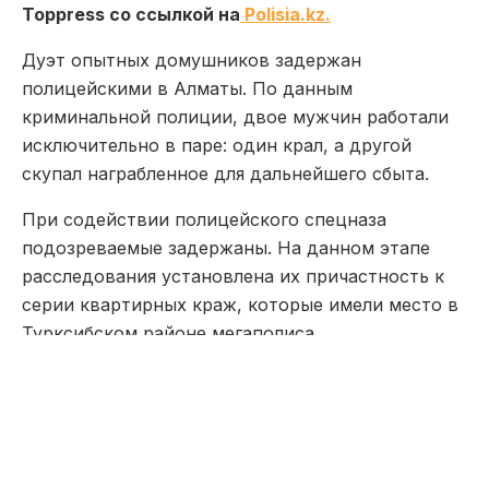
Toppress со ссылкой на
Polisia.kz.
Дуэт опытных домушников задержан
полицейскими в Алматы. По данным
криминальной полиции, двое мужчин работали
исключительно в паре: один крал, а другой
скупал награбленное для дальнейшего сбыта.
При содействии полицейского спецназа
подозреваемые задержаны. На данном этапе
расследования установлена их причастность к
серии квартирных краж, которые имели место в
Турксибском районе мегаполиса.
В одном из случаев злоумышленники похитили у
женщины 1,2 млн тенге, а в другом — вынесли из
чужого жилища золотые изделия и цифровую
технику.