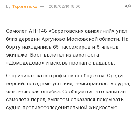
A
by
Toppress.kz
2018/02/10 18:00
A
Самолет АН-148 «Саратовских авиалиний» упал
близ деревни Аргуново Московской области. На
борту находились 65 пассажиров и 6 членов
экипажа. Борт вылетел из аэропорта
«Домодедово» и вскоре пропал с радаров.
О причинах катастрофы не сообщается. Среди
версий: погодные условия, неисправность судна,
человеческая ошибка. Сообщается, что капитан
самолета перед вылетом отказался покрывать
судно противообледенительной жидкостью.
В Оренбургской области уже объявлен траур, а
некоторые федеральные телеканалы отказались
от трансляции развлекательных программ.