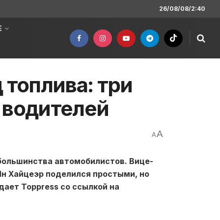
26/08/08/2:40
Е
 топлива: три
 водителей
A
A
большинства автомобилистов. Вице-
н Хайцеэр поделился простыми, но
ает Toppress со ссылкой на