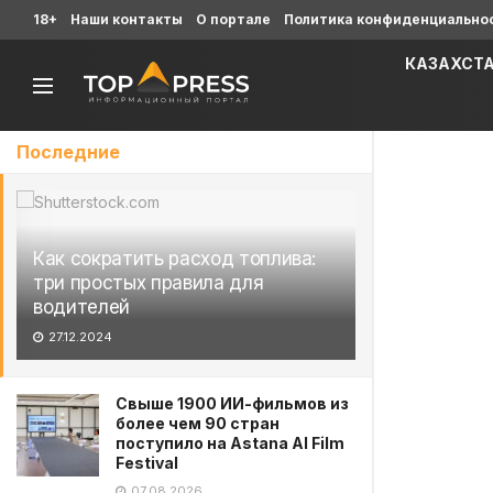
18+
Наши контакты
О портале
Политика конфиденциально
КАЗАХСТ
Последние
Как сократить расход топлива:
три простых правила для
водителей
27.12.2024
Свыше 1900 ИИ-фильмов из
более чем 90 стран
поступило на Astana AI Film
Festival
07.08.2026