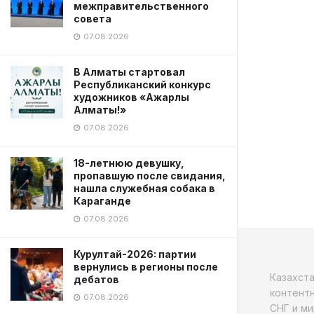
межправительственного
совета
07.08.2026
В Алматы стартовал
Республиканский конкурс
художников «Ажарлы
Алматы!»
07.08.2026
18-летнюю девушку,
пропавшую после свидания,
нашла служебная собака в
Караганде
07.08.2026
Курултай-2026: партии
вернулись в регионы после
Казахст
дебатов
контентн
07.08.2026
СНГ и ми