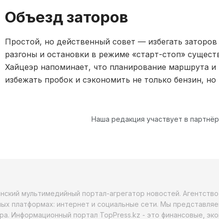
Объезд заторов
Простой, но действенный совет — избегать заторов
разгоны и остановки в режиме «старт-стоп» сущест
Хайцеэр напоминает, что планирование маршрута и
избежать пробок и сэкономить не только бензин, но
Наша редакция участвует в партнё
анский мультимедийный портал-агрегатор новостей. Агентств
ых платформах: интернет и социальные сети. Мы представляе
ра. Информационный портал TopPress.kz - это финансовые, эк