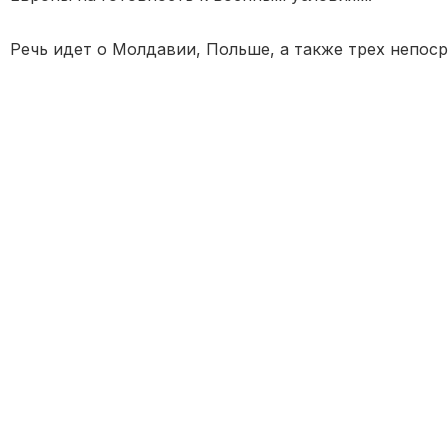
Речь идет о Молдавии, Польше, а также трех непос
Белоруссии, Украине и Финляндии.
DLA заказало исследование логистических сетей и ц
государствах для подготовки промышленности на сл
Пентагон интересуют местные и региональные исто
материалов, промышленного оборудования, топлива
также продуктов питания, пишет
RT
.
Кроме того, США хотят знать мобилизационные во
мощности каждой из стран, а при наличии каких-ли
описания в отчете.