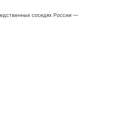
редственных соседях России —
епочек поставок товаров в этих
учай войны.
чники получения строительных
, медикаментов, одежды, воды, а
зможности и производственные
бо проблем требуют подробного их