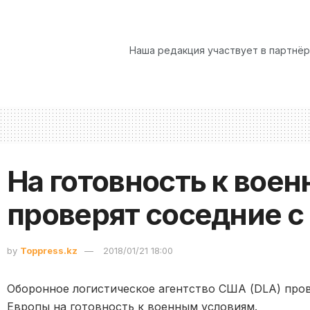
Наша редакция участвует в партнё
На готовность к вое
проверят соседние 
by
Toppress.kz
2018/01/21 18:00
Оборонное логистическое агентство США (DLA) пров
Европы на готовность к военным условиям.