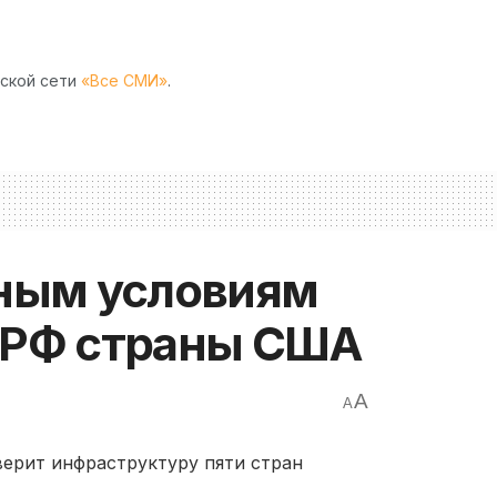
рской сети
«Все СМИ»
.
нным условиям
с РФ страны США
A
A
ерит инфраструктуру пяти стран