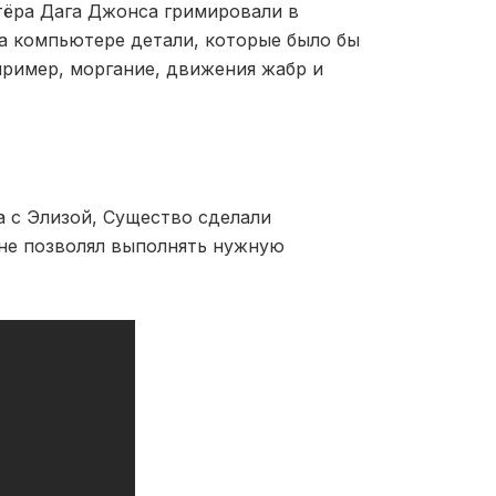
тёра Дага Джонса гримировали в
а компьютере детали, которые было бы
пример, моргание, движения жабр и
а с Элизой, Существо сделали
не позволял выполнять нужную