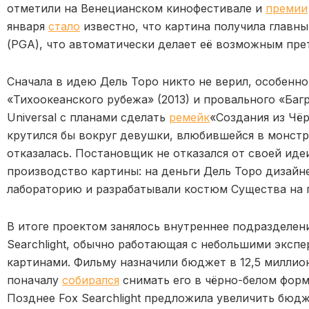
отметили на Венецианском кинофестивале и
премии
января
стало
известно, что картина получила главн
(PGA), что автоматически делает её возможным пре
Сначала в идею Дель Торо никто не верил, особенно
«Тихоокеанского рубежа» (2013) и провального «Багр
Universal с планами сделать
ремейк
«Создания из Чё
крутился бы вокруг девушки, влюбившейся в монстра
отказалась. Постановщик не отказался от своей ид
производство картины: на деньги Дель Торо дизайне
лабораторию и разрабатывали костюм Существа на 
В итоге проектом занялось внутреннее подразделени
Searchlight, обычно работающая с небольшими экс
картинами. Фильму назначили бюджет в 12,5 миллио
поначалу
собирался
снимать его в чёрно-белом форм
Позднее Fox Searchlight предложила увеличить бюдж