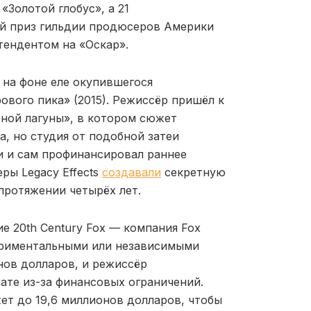
«Золотой глобус», а 21
ый приз гильдии продюсеров Америки
тендентом на «Оскар».
 на фоне еле окупившегося
ового пика» (2015). Режиссёр пришёл к
рной лагуны», в котором сюжет
, но студия от подобной затеи
еи и сам профинансировал раннее
ры Legacy Effects
создавали
секретную
протяжении четырёх лет.
е 20th Century Fox — компания Fox
периментальными или независимыми
нов долларов, и режиссёр
ате из-за финансовых ограничений.
ет до 19,6 миллионов долларов, чтобы