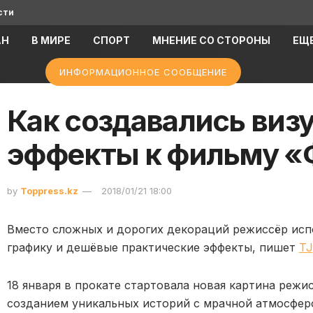
сти
АН
В МИРЕ
СПОРТ
МНЕНИЕ СО СТОРОНЫ
ЕЩ
ИНФОРМАЦИОННОЕ СООБЩЕНИЕ
Как создавались виз
эффекты к фильму «
by
Toppress.kz
2018/01/21 18:00
Вместо сложных и дорогих декораций режиссёр ис
графику и дешёвые практические эффекты, пишет
TJ
18 января в прокате стартовала новая картина режи
созданием уникальных историй с мрачной атмосферо