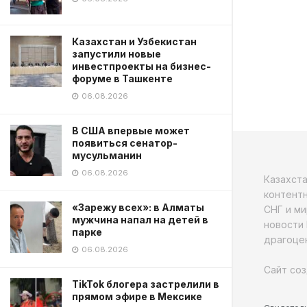
Казахстан и Узбекистан
запустили новые
инвестпроекты на бизнес-
форуме в Ташкенте
06.08.2026
В США впервые может
появиться сенатор-
мусульманин
06.08.2026
Казахст
контентн
«Зарежу всех»: в Алматы
СНГ и ми
мужчина напал на детей в
новости 
парке
драгоцен
06.08.2026
Сайт соз
TikTok блогера застрелили в
прямом эфире в Мексике