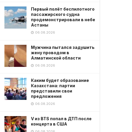
Первый полёт беспилотного
пассажирского судна
продемонстрировали в небе
Астаны
06.08.2026
Мужчина пытался задушить
жену проводом в
Алматинской области
06.08.2026
Каким будет образование
Казахстана: партии
представили свои
предложения
06.08.2026
V из BTS попал в ДТП после
концерта в США
06.08.2026