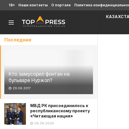
18+
Наши контакты
О портале
Политика конфиденциально
КАЗАХСТ
Последние
Кто замусорил фонтан на
бульваре Нуржол?
29.06.2017
МВД РК присоединилось к
республиканскому проекту
«Читающая нация»
06.08.2026