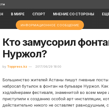
сти
АН
В МИРЕ
СПОРТ
МНЕНИЕ СО СТОРОНЫ
ЕЩ
ИНФОРМАЦИОННОЕ СООБЩЕНИЕ
Кто замусорил фонта
Нуржол?
by
Toppress.kz
2017/06/29 18:00
Большинство жителей Астаны пишут гневные посты в
набросал бутылок в фонтан на бульваре Нуржол. Как
хэдлайнерами фестиваля, знаменитой во всем мире
приступили к созданию особой арт-инсталляции, ко
действительно никого не оставляет равнодушным, 