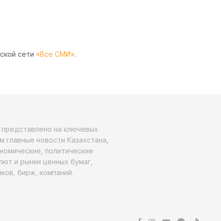
рской сети
«Все СМИ»
.
о представлено на ключевых
м главные новости Казахстана,
ономические, политические
алют и рынки ценных бумаг,
ков, бирж, компаний.