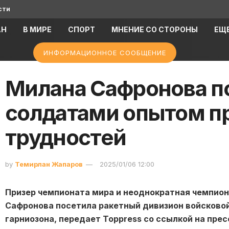
сти
АН
В МИРЕ
СПОРТ
МНЕНИЕ СО СТОРОНЫ
ЕЩ
ИНФОРМАЦИОННОЕ СООБЩЕНИЕ
Милана Сафронова п
солдатами опытом п
трудностей
by
Темирлан Жапаров
2025/01/06 12:00
Призер чемпионата мира и неоднократная чемпион
Сафронова посетила ракетный дивизион войсковой
гарниозона, передает Toppress со ссылкой на пре