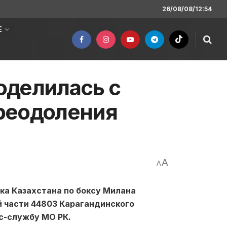
26/08/08/12:54
Е
оделилась с
реодоления
A
A
ка Казахстана по боксу Милана
 части 44803 Карагандинского
сс-службу МО РК.