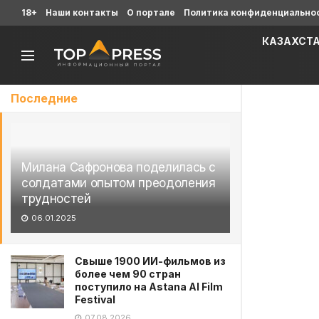
18+
Наши контакты
О портале
Политика конфиденциально
КАЗАХСТ
Последние
Милана Сафронова поделилась с
солдатами опытом преодоления
трудностей
06.01.2025
Свыше 1900 ИИ-фильмов из
более чем 90 стран
поступило на Astana AI Film
Festival
07.08.2026