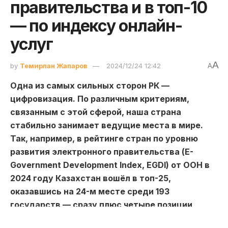
правительства и в топ-10
— по индексу онлайн-
услуг
A
by
Темирлан Жапаров
2024/12/24 12:42
A
Одна из самых сильных сторон РК —
цифровизация. По различным критериям,
связанным с этой сферой, наша страна
стабильно занимает ведущие места в мире.
Так, например, в рейтинге стран по уровню
развития электронного правительства (E-
Government Development Index, EGDI) от ООН в
2024 году Казахстан вошёл в топ-25,
оказавшись на 24-м месте среди 193
государств — сразу плюс четыре позиции,
передает Toppress со ссылкой на
Finprom.kz.