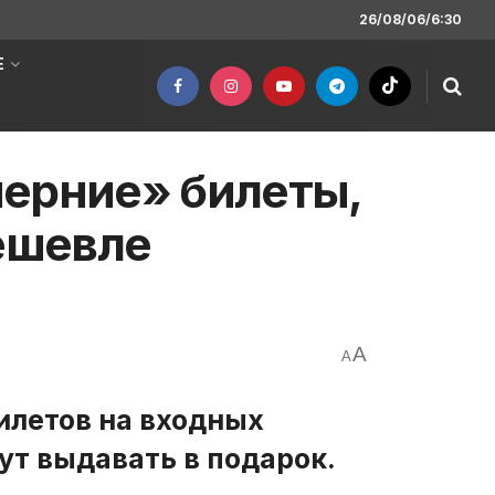
26/08/06/6:30
Е
черние» билеты,
дешевле
A
A
билетов на входных
ут выдавать в подарок.