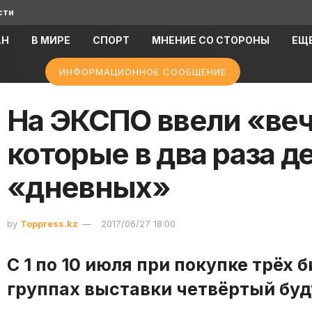
сти
АН
В МИРЕ
СПОРТ
МНЕНИЕ СО СТОРОНЫ
ЕЩ
ИНФОРМАЦИОННОЕ СООБЩЕНИЕ
На ЭКСПО ввели «ве
которые в два раза 
«дневных»
by
Toppress.kz
2017/06/27 18:00
C 1 по 10 июля при покупке трёх 
группах выставки четвёртый буд