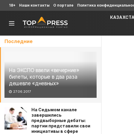
18+
Наши контакты
О портале
Политика конфиденциально
КАЗАХСТ
Последние
На ЭКСПО ввели «вечерние»
билеты, которые в два раза
дешевле «дневных»
27.06.2017
На Седьмом канале
завершились
предвыборные дебаты:
партии представили свои
инициативы в сфере