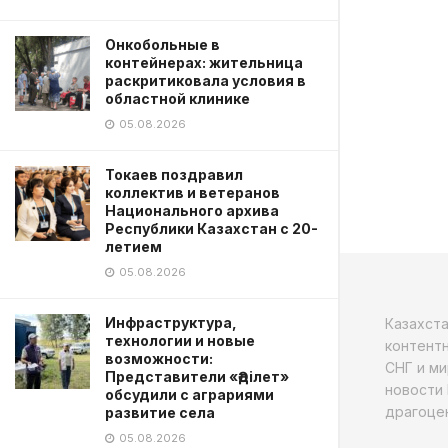
Онкобольные в
контейнерах: жительница
раскритиковала условия в
областной клинике
05.08.2026
Токаев поздравил
коллектив и ветеранов
Национального архива
Республики Казахстан с 20-
летием
05.08.2026
Инфраструктура,
Казахст
технологии и новые
контентн
возможности:
СНГ и ми
Представители «Әділет»
новости 
обсудили с аграриями
драгоцен
развитие села
05.08.2026