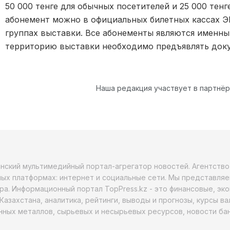
50 000 тенге для обычных посетителей и 25 000 тенг
абонемент можно в официальных билетных кассах Э
группах выставки. Все абонементы являются именны
территорию выставки необходимо предъявлять доку
Наша редакция участвует в партнё
анский мультимедийный портал-агрегатор новостей. Агентств
ых платформах: интернет и социальные сети. Мы представляе
ра. Информационный портал TopPress.kz - это финансовые, эк
Казахстана, аналитика, рейтинги, выводы и прогнозы, курсы в
ных металлов, сырьевых и несырьевых ресурсов, новости бан