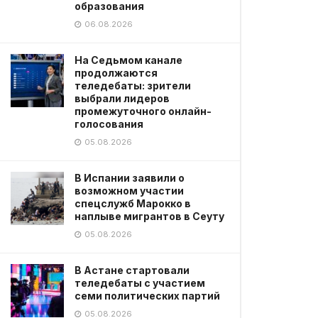
образования
06.08.2026
На Седьмом канале
продолжаются
теледебаты: зрители
выбрали лидеров
промежуточного онлайн-
голосования
05.08.2026
В Испании заявили о
возможном участии
спецслужб Марокко в
наплыве мигрантов в Сеуту
05.08.2026
В Астане стартовали
теледебаты с участием
семи политических партий
05.08.2026