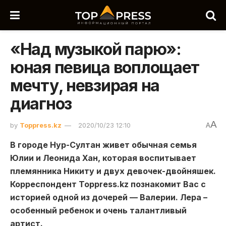
«Над музыкой парю»:
юная певица воплощает
мечту, невзирая на
диагноз
A
by
Toppress.kz
2020/10/23 12:10
A
В городе Нур-Султан живет обычная семья
Юлии и Леонида Хан, которая воспитывает
племянника Никиту и двух девочек-двойняшек.
Корреспондент
Toppress
.
kz
познакомит Вас с
историей одной из дочерей — Валерии. Лера –
особенный ребенок и очень талантливый
артист.