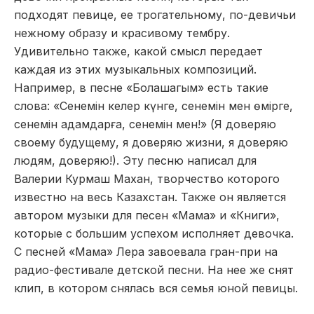
подходят певице, ее трогательному, по-девичьи
нежному образу и красивому тембру.
Удивительно также, какой смысл передает
каждая из этих музыкальных композиций.
Например, в песне «Болашагым» есть такие
слова: «Сенемін келер күнге, сенемін мен өмірге,
сенемін адамдарға, сенемін мен!» (Я доверяю
своему будущему, я доверяю жизни, я доверяю
людям, доверяю!). Эту песню написал для
Валерии Курмаш Махан, творчество которого
известно на весь Казахстан. Также он является
автором музыки для песен «Мама» и «Книги»,
которые с большим успехом исполняет девочка.
С песней «Мама» Лера завоевала гран-при на
радио-фестивале детской песни. На нее же снят
клип, в котором снялась вся семья юной певицы.