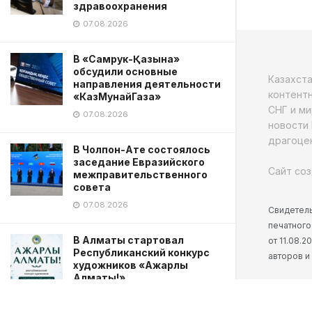
здравоохранения
07.08.2026
В «Самрук-Қазына»
обсудили основные
Казахст
направления деятельности
контентн
«КазМунайГаза»
СНГ и ми
07.08.2026
новости 
драгоцен
В Чолпон-Ате состоялось
заседание Евразийского
Сайт соз
межправительственного
совета
07.08.2026
Свидетель
печатного
В Алматы стартовал
от 11.08.
Республиканский конкурс
авторов и
художников «Ажарлы
Алматы!»
07.08.2026