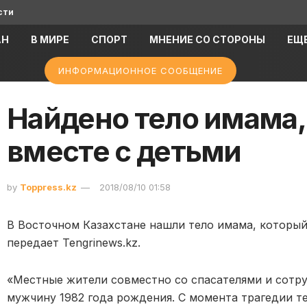
сти
АН
В МИРЕ
СПОРТ
МНЕНИЕ СО СТОРОНЫ
ЕЩ
ИНФОРМАЦИОННОЕ СООБЩЕНИЕ
Найдено тело имама,
вместе с детьми
by
Toppress.kz
2018/08/10 01:58
В Восточном Казахстане нашли тело имама, который 
передает Tengrinews.kz.
«Местные жители совместно со спасателями и сотр
мужчину 1982 года рождения. С момента трагедии те