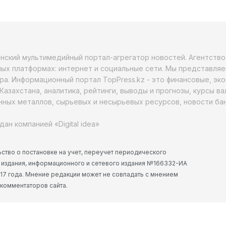
анский мультимедийный портал-агрегатор новостей. Агентств
ых платформах: интернет и социальные сети. Мы представляе
ра. Информационный портал TopPress.kz - это финансовые, эк
Казахстана, аналитика, рейтинги, выводы и прогнозы, курсы в
ных металлов, сырьевых и несырьевых ресурсов, новости бан
дан компанией «Digital idea»
ство о постановке на учет, переучет периодического
 издания, информационного и сетевого издания №166332-ИА
2017 года. Мнение редакции может не совпадать с мнением
 комментаторов сайта.