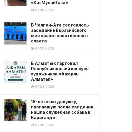
«КазМунайГаза»
07.08.2026
В Чолпон-Ате состоялось
заседание Евразийского
межправительственного
совета
07.08.2026
В Алматы стартовал
Республиканский конкурс
художников «Ажарлы
Алматы!»
07.08.2026
18-летнюю девушку,
пропавшую после свидания,
нашла служебная собака в
Караганде
07.08.2026