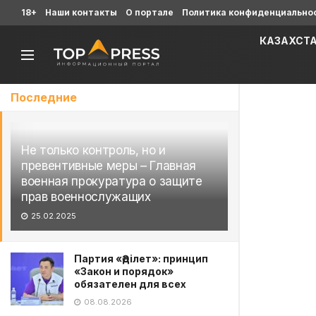
18+
Наши контакты
О портале
Политика конфиденциально
КАЗАХСТ
Последние
Не только контроль, но и
превентивные меры – Главная
военная прокуратура о защите
прав военнослужащих
25.02.2025
Партия «Әділет»: принцип
«Закон и порядок»
обязателен для всех
08.08.2026