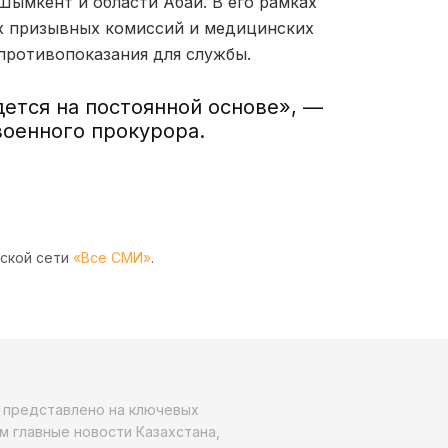
Шымкент и области Абай. В его рамках
х призывных комиссий и медицинских
противопоказания для службы.
ется на постоянной основе», —
военного прокурора.
рской сети
«Все СМИ»
.
о представлено на ключевых
м главные новости Казахстана,