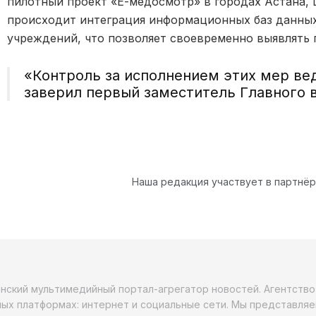
пилотный проект «Е-медосмотр» в городах Астана, 
происходит интеграция информационных баз данны
учреждений, что позволяет своевременно выявлять 
«Контроль за исполнением этих мер вед
заверил первый заместитель Главного 
Наша редакция участвует в партнё
анский мультимедийный портал-агрегатор новостей. Агентств
ых платформах: интернет и социальные сети. Мы представляе