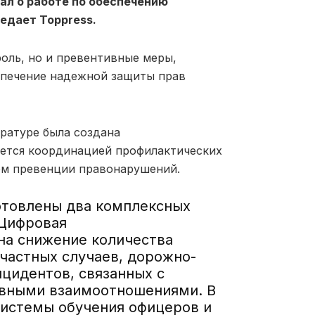
ал о работе по обеспечению
едает Toppress.
роль, но и превентивные меры,
спечение надежной защиты прав
уратуре была создана
ается координацией профилактических
рм превенции правонарушений.
отовлены два комплексных
«Цифровая
на снижение количества
счастных случаев, дорожно-
цидентов, связанных с
авными взаимоотношениями. В
системы обучения офицеров и