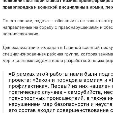
полковник юстиции Максат Казиев проинформиров
правопорядка и воинской дисциплины в армии, пер
По его словам, задача — обеспечить не только конт
направленные на борьбу с правонарушениями и обе
военнослужащих.
Для реализации этих задач в Главной военной прок
специализированная рабочая группа, которая заним
мер в военных ведомствах и разработкой новых фо
«В рамках этой работы нами были подг
проекта: «Закон и порядок в армии» и 
профилактика». Первый из них нацелен 
трагических случаев – самоубийств, не
транспортных происшествий, а также ин
нарушением мер безопасности и неуст
его состав входит совершенствование 