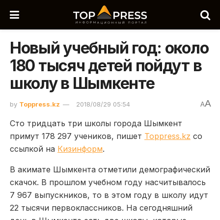
Новый учебный год: около
180 тысяч детей пойдут в
школу в Шымкенте
A
by
Toppress.kz
2018/08/29 05:54
A
Сто тридцать три школы города Шымкент
примут 178 297 учеников, пишет
Toppress.kz
со
ссылкой на
Кизинформ
.
В акимате Шымкента отметили демографический
скачок. В прошлом учебном году насчитывалось
7 967 выпускников, то в этом году в школу идут
22 тысячи первоклассников. На сегодняшний