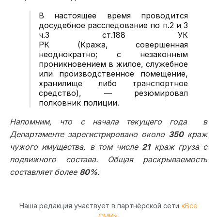
В настоящее время проводится
досудебное расследование по п.2 и 3
ч.3 ст.188 УК
РК
(Кража,
совершенная
неоднократно
; с незаконным
проникновением в жилое, служебное
или производственное помещение,
хранилище либо транспортное
средство
)
, — резюмировал
полковник полиции.
Напомним, что с начала текущего года в
Департаменте зарегистрировано
около
350
краж
чужого имущества, в том числе
21
краж груза с
подвижного состава. Общая раскрываемость
составляет
более
80
%
.
Наша редакция участвует в партнёрской сети
«Все
СМИ»
.