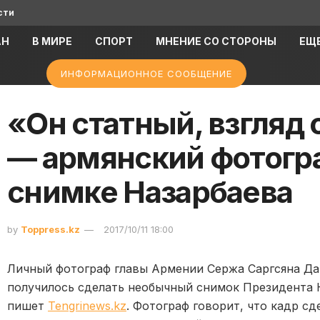
сти
АН
В МИРЕ
СПОРТ
МНЕНИЕ СО СТОРОНЫ
ЕЩ
ИНФОРМАЦИОННОЕ СООБЩЕНИЕ
«Он статный, взгляд
— армянский фотогра
снимке Назарбаева
by
Toppress.kz
2017/10/11 18:00
Личный фотограф главы Армении Сержа Саргсяна Дав
получилось сделать необычный снимок Президента К
пишет
Tengrinews.kz
. Фотограф говорит, что кадр с