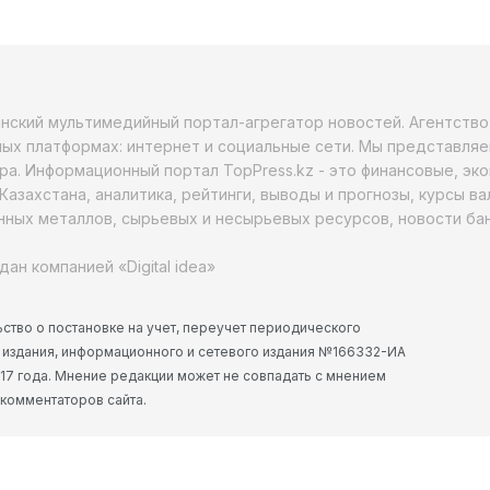
анский мультимедийный портал-агрегатор новостей. Агентств
ых платформах: интернет и социальные сети. Мы представляе
ра. Информационный портал TopPress.kz - это финансовые, эк
Казахстана, аналитика, рейтинги, выводы и прогнозы, курсы в
ных металлов, сырьевых и несырьевых ресурсов, новости бан
дан компанией «Digital idea»
ство о постановке на учет, переучет периодического
 издания, информационного и сетевого издания №166332-ИА
2017 года. Мнение редакции может не совпадать с мнением
 комментаторов сайта.