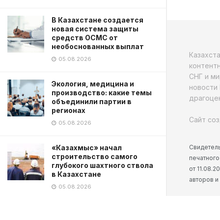
В Казахстане создается
новая система защиты
средств ОСМС от
необоснованных выплат
Казахст
05.08.2026
контентн
СНГ и ми
Экология, медицина и
новости 
производство: какие темы
драгоцен
объединили партии в
регионах
Сайт соз
05.08.2026
Свидетель
«Казахмыс» начал
строительство самого
печатного
глубокого шахтного ствола
от 11.08.
в Казахстане
авторов и
05.08.2026
Военнослужащие спасли