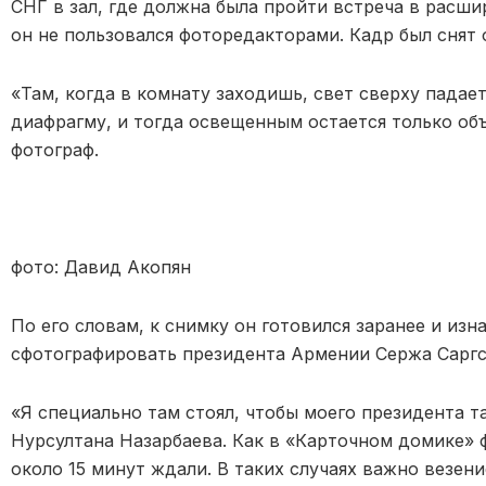
СНГ в зал, где должна была пройти встреча в расш
он не пользовался фоторедакторами. Кадр был снят 
«Там, когда в комнату заходишь, свет сверху падае
диафрагму, и тогда освещенным остается только об
фотограф.
фото: Давид Акопян
По его словам, к снимку он готовился заранее и из
сфотографировать президента Армении Сержа Саргс
«Я специально там стоял, чтобы моего президента та
Нурсултана Назарбаева. Как в «Карточном домике» ф
около 15 минут ждали. В таких случаях важно везен