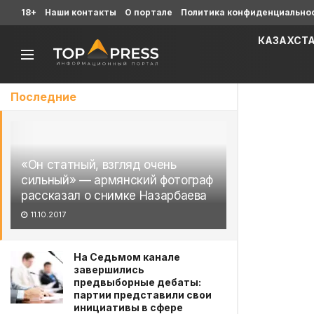
18+
Наши контакты
О портале
Политика конфиденциально
КАЗАХСТ
Последние
«Он статный, взгляд очень
сильный» — армянский фотограф
рассказал о снимке Назарбаева
11.10.2017
На Седьмом канале
завершились
предвыборные дебаты:
партии представили свои
инициативы в сфере