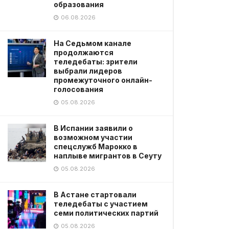
образования
06.08.2026
На Седьмом канале
продолжаются
теледебаты: зрители
выбрали лидеров
промежуточного онлайн-
голосования
05.08.2026
В Испании заявили о
возможном участии
спецслужб Марокко в
наплыве мигрантов в Сеуту
05.08.2026
В Астане стартовали
теледебаты с участием
семи политических партий
05.08.2026