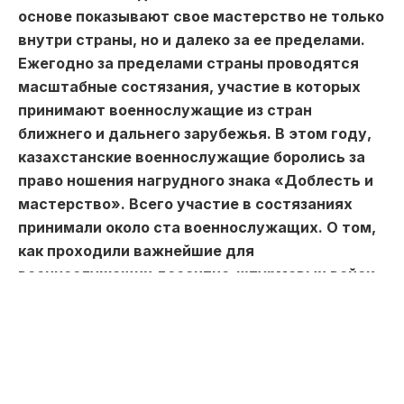
основе показывают свое мастерство не только
внутри страны, но и далеко за ее пределами.
Ежегодно за пределами страны проводятся
масштабные состязания, участие в которых
принимают военнослужащие из стран
ближнего и дальнего зарубежья. В этом году,
казахстанские военнослужащие боролись за
право ношения нагрудного знака «Доблесть и
мастерство». Всего участие в состязаниях
принимали около ста военнослужащих. О том,
как проходили важнейшие для
военнослужащих десантно-штурмовых войск
состязания, и кто же стал обладателем
нагрудного знака, читайте в материале
корреспондента
Toppress.kz.
Раннее утро на полигоне учебного центра