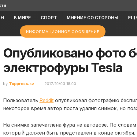
сти
АН
В МИРЕ
СПОРТ
МНЕНИЕ СО СТОРОНЫ
ЕЩ
ИНФОРМАЦИОННОЕ СООБЩЕНИЕ
Опубликовано фото 
электрофуры Tesla
by
Toppress.kz
2017/10/03 18:00
Пользователь
Reddit
опубликовал фотографию беспило
некоторое время автор поста удалил снимок, но поз
На снимке запечатлена фура на автовозе. По словам 
который должен быть представлен в конце октября