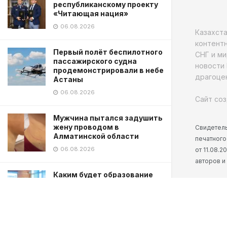
республиканскому проекту
«Читающая нация»
06.08.2026
Казахст
контентн
Первый полёт беспилотного
СНГ и ми
пассажирского судна
новости 
продемонстрировали в небе
драгоцен
Астаны
06.08.2026
Сайт соз
Мужчина пытался задушить
жену проводом в
Свидетель
Алматинской области
печатного
06.08.2026
от 11.08.
авторов и
Каким будет образование
Казахстана: партии
представили свои
предложения
06.08.2026