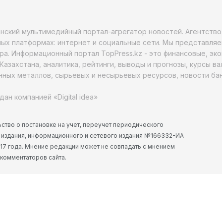
анский мультимедийный портал-агрегатор новостей. Агентств
ых платформах: интернет и социальные сети. Мы представляе
ра. Информационный портал TopPress.kz - это финансовые, эк
Казахстана, аналитика, рейтинги, выводы и прогнозы, курсы в
ных металлов, сырьевых и несырьевых ресурсов, новости бан
дан компанией «Digital idea»
ство о постановке на учет, переучет периодического
 издания, информационного и сетевого издания №166332-ИА
2017 года. Мнение редакции может не совпадать с мнением
 комментаторов сайта.