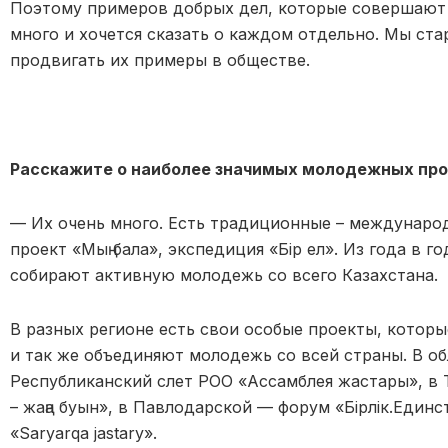
Поэтому примеров добрых дел, которые совершают
много и хочется сказать о каждом отдельно. Мы ста
продвигать их примеры в обществе.
Расскажите о наиболее значимых молодежных про
— Их очень много. Есть традиционные – международ
проект «Мың бала», экспедиция «Бір ел». Из года в г
собирают активную молодежь со всего Казахстана.
В разных регионе есть свои особые проекты, котор
и так же объединяют молодежь со всей страны. В об
Республиканский слет РОО «Ассамблея жастары», в Т
– жаңа буын», в Павлодарской — форум «Бірлік.Един
«Saryarqa jastary».