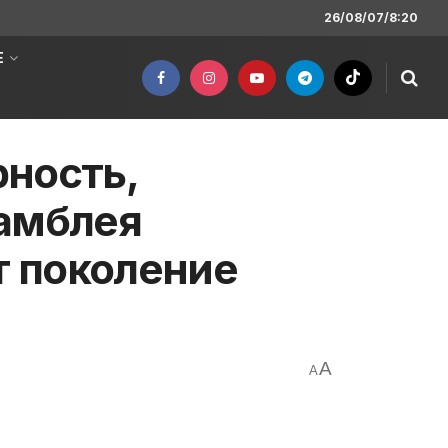
26/08/07/8:20
Е
ность,
самблея
 поколение
A
A