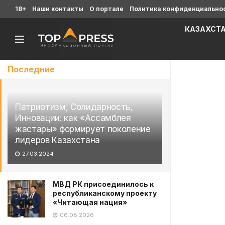
18+
Наши контакты
О портале
Политика конфиденциально
КАЗАХСТ
Последние
Патриотизм, Солидарность,
Инновации: как «Ассамблея
жастары» формирует поколение
лидеров Казахстана
27.03.2024
МВД РК присоединилось к
республиканскому проекту
«Читающая нация»
06.08.2026