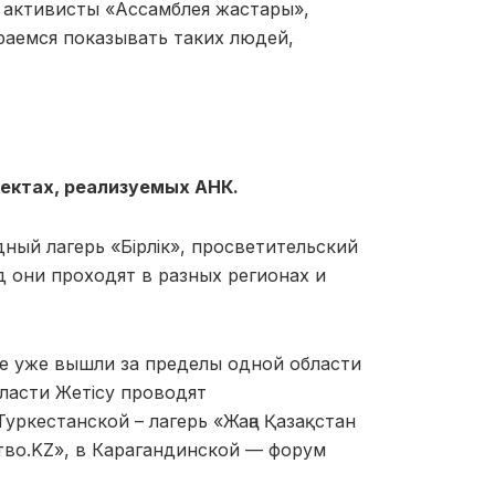
 активисты «Ассамблея жастары»,
раемся показывать таких людей,
ектах, реализуемых АНК.
ный лагерь «Бірлік», просветительский
од они проходят в разных регионах и
ые уже вышли за пределы одной области
ласти Жетісу проводят
уркестанской – лагерь «Жаңа Қазақстан
ство.KZ», в Карагандинской — форум