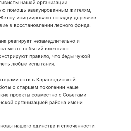
ктивисты нашей организации
ную помощь эвакуированным жителям,
 Жетісу инициировало посадку деревьев
твие в восстановлении лесного фонда.
ана реагирует незамедлительно и
 на место событий выезжают
онстрируют правило, что беды чужой
леть любые испытания.
терами есть в Карагандинской
аботы о старшем поколении наше
ские проекты совместно с Советами
анской организацией района имени
сновы нашего единства и сплоченности.