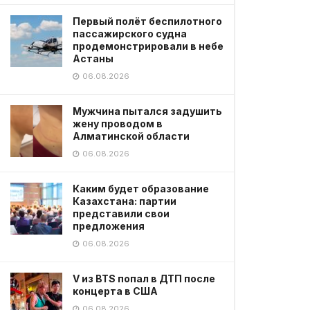
Первый полёт беспилотного
пассажирского судна
продемонстрировали в небе
Астаны
06.08.2026
Мужчина пытался задушить
жену проводом в
Алматинской области
06.08.2026
Каким будет образование
Казахстана: партии
представили свои
предложения
06.08.2026
V из BTS попал в ДТП после
концерта в США
06.08.2026