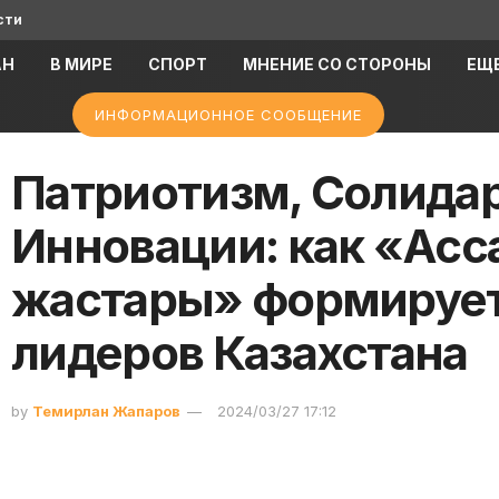
сти
АН
В МИРЕ
СПОРТ
МНЕНИЕ СО СТОРОНЫ
ЕЩ
ИНФОРМАЦИОННОЕ СООБЩЕНИЕ
Патриотизм, Солидар
Инновации: как «Ас
жастары» формирует
лидеров Казахстана
by
Темирлан Жапаров
2024/03/27 17:12