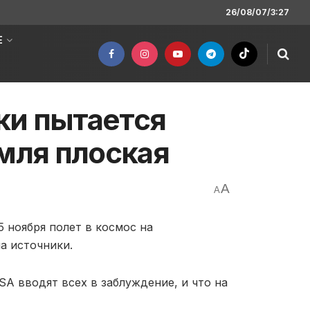
26/08/07/3:27
Е
ки пытается
емля плоская
A
A
 ноября полет в космос на
а источники.
A вводят всех в заблуждение, и что на