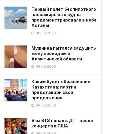
Первый полёт беспилотного
пассажирского судна
продемонстрировали в небе
Астаны
06.08.2026
Мужчина пытался задушить
жену проводом в
Алматинской области
06.08.2026
Каким будет образование
Казахстана: партии
представили свои
предложения
06.08.2026
V из BTS попал в ДТП после
концерта в США
06.08.2026