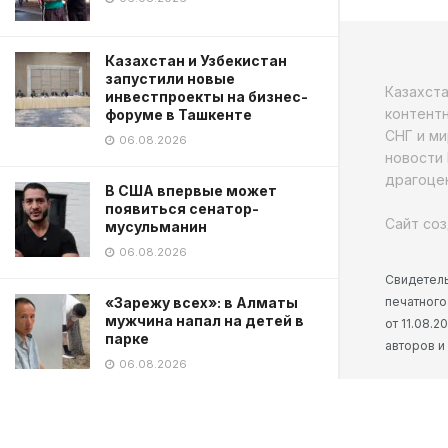
Казахстан и Узбекистан
запустили новые
Казахст
инвестпроекты на бизнес-
контентн
форуме в Ташкенте
СНГ и ми
06.08.2026
новости 
драгоцен
В США впервые может
появиться сенатор-
Сайт соз
мусульманин
06.08.2026
Свидетель
печатного
«Зарежу всех»: в Алматы
мужчина напал на детей в
от 11.08.
парке
авторов и
06.08.2026
TikTok блогера застрелили в
прямом эфире в Мексике