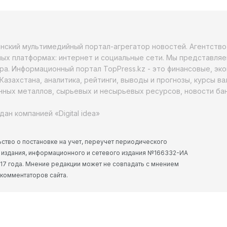
анский мультимедийный портал-агрегатор новостей. Агентств
ых платформах: интернет и социальные сети. Мы представляе
ра. Информационный портал TopPress.kz - это финансовые, эк
Казахстана, аналитика, рейтинги, выводы и прогнозы, курсы в
ных металлов, сырьевых и несырьевых ресурсов, новости бан
дан компанией «Digital idea»
ство о постановке на учет, переучет периодического
 издания, информационного и сетевого издания №166332-ИА
2017 года. Мнение редакции может не совпадать с мнением
 комментаторов сайта.