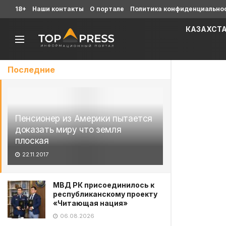
18+
Наши контакты
О портале
Политика конфиденциально
КАЗАХСТ
Последние
Пенсионер из Америки пытается
доказать миру что земля
плоская
22.11.2017
МВД РК присоединилось к
республиканскому проекту
«Читающая нация»
06.08.2026