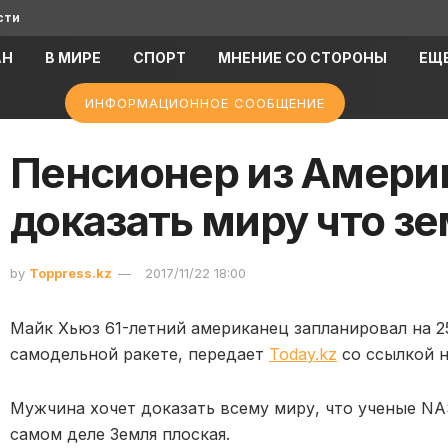
сти
АН
В МИРЕ
СПОРТ
МНЕНИЕ СО СТОРОНЫ
ЕЩ
ИНФОРМАЦИОННОЕ СООБЩЕНИЕ
Пенсионер из Амери
доказать миру что з
by
Toppress.kz
2017/11/22 18:00
Майк Хьюз 61-летний американец запланировал на 25
самодельной ракете, передает
Today.kz
со ссылкой н
Мужчина хочет доказать всему миру, что ученые NAS
самом деле Земля плоская.