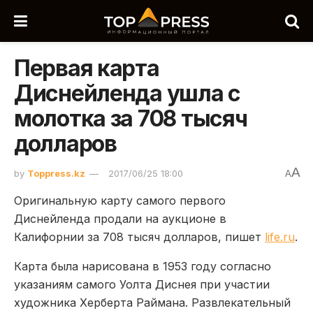
Первая карта
Диснейленда ушла с
молотка за 708 тысяч
долларов
A
by
Toppress.kz
2017/06/25 18:00
A
Оригинальную карту самого первого
Диснейленда продали на аукционе в
Калифорнии за 708 тысяч долларов, пишет
life.ru
.
Карта была нарисована в 1953 году согласно
указаниям самого Уолта Диснея при участии
художника Херберта Раймана. Развлекательный