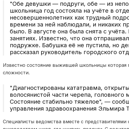
"Обе девушки — подруги, обе — из неп
школьница год состояла на учёте в отд
несовершеннолетних как трудный подро
времени за ней наблюдали, и никаких 
было. В августе она была снята с учёта
занятиях. Известно, что она отпрашива
подружке. Бабушка её не пустила, но де
рассказал руководитель городского от
Известно состояние выжившей школьницы которая 
сложности.
"Диагностированы кататравма, открыты
волосянистой части черепа, головного 
Состояние стабильно тяжелое", — сооб
управления здравоохранения Эльмира 
Специалисты ведомства вместе с представителями о
руководством школ, где учились подруги. С родител