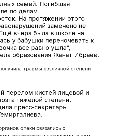
олных семей. Погибшая
еле по делам
сток. На протяжении этого
правонарушений замечено не
. Ещё вчера была в школе на
лась у бабушки переночевать к
вочка все равно ушла", —
дела образования Жанат Ибраев.
получила травмы различной степени
й перелом кистей лицевой и
мозга тяжёлой степени.
щила пресс-секретарь
Темиргалиева.
рганов опеки связались с
ями, педагогами и учениками, в том