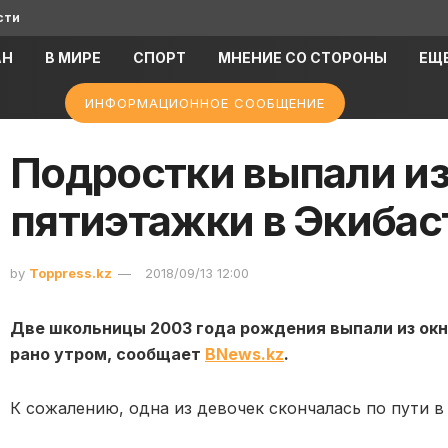
сти
АН
В МИРЕ
СПОРТ
МНЕНИЕ СО СТОРОНЫ
ЕЩ
ИНФОРМАЦИОННОЕ СООБЩЕНИЕ
Подростки выпали из
пятиэтажки в Экибас
by
Toppress.kz
2018/09/13 12:00
Две школьницы 2003 года рождения выпали из окн
рано утром, сообщает
BNews.kz
.
К сожалению, одна из девочек скончалась по пути 