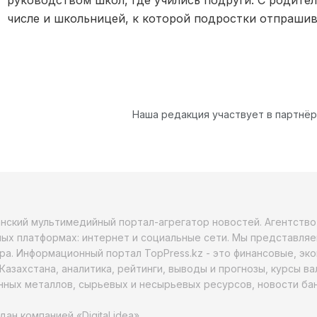
числе и школьницей, к которой подростки отпрашив
Наша редакция участвует в партнё
анский мультимедийный портал-агрегатор новостей. Агентств
ых платформах: интернет и социальные сети. Мы представляе
ра. Информационный портал TopPress.kz - это финансовые, эк
Казахстана, аналитика, рейтинги, выводы и прогнозы, курсы в
ных металлов, сырьевых и несырьевых ресурсов, новости бан
дан компанией «Digital idea»