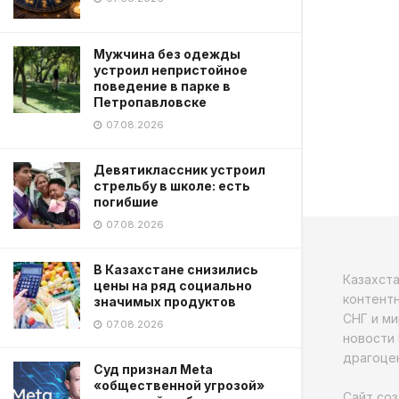
Мужчина без одежды
устроил непристойное
поведение в парке в
Петропавловске
07.08.2026
Девятиклассник устроил
стрельбу в школе: есть
погибшие
07.08.2026
В Казахстане снизились
Казахст
цены на ряд социально
контентн
значимых продуктов
СНГ и ми
07.08.2026
новости 
драгоцен
Суд признал Meta
«общественной угрозой»
Сайт соз