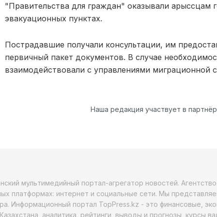
"Правительства для граждан" оказывали арыссцам г
эвакуационных пунктах.
Пострадавшие получали консультации, им предоста
первичный пакет документов. В случае необходимо
взаимодействовали с управлениями миграционной с
Наша редакция участвует в партнё
анский мультимедийный портал-агрегатор новостей. Агентств
ых платформах: интернет и социальные сети. Мы представляе
ра. Информационный портал TopPress.kz - это финансовые, эк
Казахстана, аналитика, рейтинги, выводы и прогнозы, курсы в