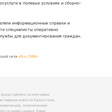
осуслуги в полевых условиях и сборно-
вляли информационные справки и
сти специалисты оперативно
лужбы для документирования граждан.
рской сети
«Все СМИ»
.
о представлено на ключевых
м главные новости Казахстана,
ономические, политические
алют и рынки ценных бумаг,