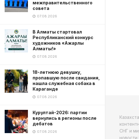
межправительственного
совета
07.08.2026
В Алматы стартовал
Республиканский конкурс
художников «Ажарлы
Алматы!»
07.08.2026
18-летнюю девушку,
пропавшую после свидания,
нашла служебная собака в
Караганде
07.08.2026
Курултай-2026: партии
Казахст
вернулись в регионы после
дебатов
контентн
СНГ и ми
07.08.2026
новости 