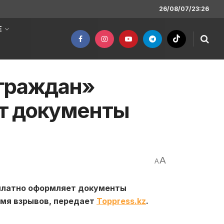
26/08/07/23:26
Е
 граждан»
т документы
A
A
платно оформляет документы
емя взрывов, передает
Toppress.kz
.