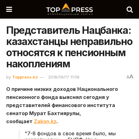
Представитель Нацбанка:
казахстанцы неправильно
относятся к пенсионным
накоплениям
A
by
Toppress.kz
2018/09/17 11:08
A
О причине низких доходов Национального
пенсионного фонда выяснял сегодня у
представителей финансового института
сенатор Мурат Бахтиярулы,
сообщает
Zakon.kz
.
"7-8 фондов в свое время было, мы