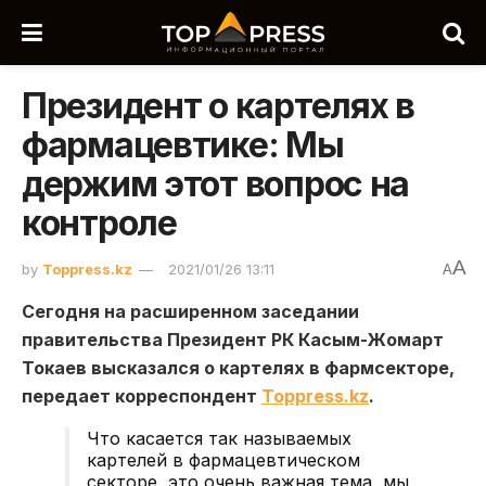
Президент о картелях в
фармацевтике: Мы
держим этот вопрос на
контроле
A
by
Toppress.kz
2021/01/26 13:11
A
Сегодня на расширенном заседании
правительства Президент РК Касым-Жомарт
Токаев высказался о картелях в фармсекторе,
передает корреспондент
Toppress.kz
.
Что касается так называемых
картелей в фармацевтическом
секторе, это очень важная тема, мы