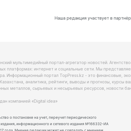
Наша редакция участвует в партнё
анский мультимедийный портал-агрегатор новостей. Агентств
ых платформах: интернет и социальные сети. Мы представляе
ра. Информационный портал TopPress.kz - это финансовые, эк
Казахстана, аналитика, рейтинги, выводы и прогнозы, курсы в
ных металлов, сырьевых и несырьевых ресурсов, новости бан
дан компанией «Digital idea»
ство о постановке на учет, переучет периодического
 издания, информационного и сетевого издания №166332-ИА
2017 года. Мнение редакции может не совпадать с мнением