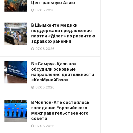
Центральную Азию
07.08.2026
В Шымкенте медики
поддержали предложения
партии «Әділет» по развитию
здравоохранения
07.08.2026
В «Самрук-Қазына»
обсудили основные
направления деятельности
«КазМунайГаза»
07.08.2026
В Чолпон-Ате состоялось
заседание Евразийского
межправительственного
совета
07.08.2026