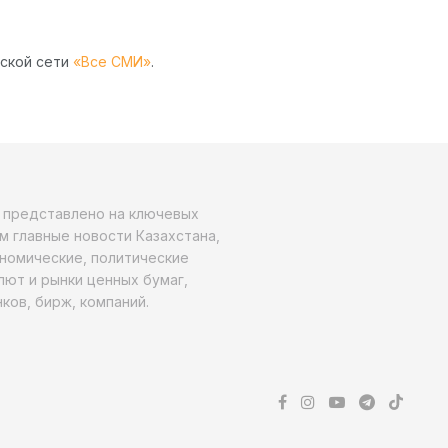
рской сети
«Все СМИ»
.
о представлено на ключевых
м главные новости Казахстана,
ономические, политические
алют и рынки ценных бумаг,
ков, бирж, компаний.